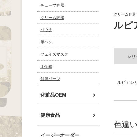
チューブ容器
クリーム容器
クリーム容器
ルピ
パウチ
筆ペン
フェイスマスク
シリ
１個箱
付属パーツ
ルピアシ
化粧品OEM
健康食品
色違
イージーオーダー