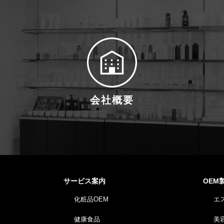
会社概要
サービス案内
OEM
化粧品OEM
エ
健康食品
美