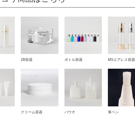
ZB容器
ボトル容器
MSエアレス容
クリーム容器
パウチ
筆ペン