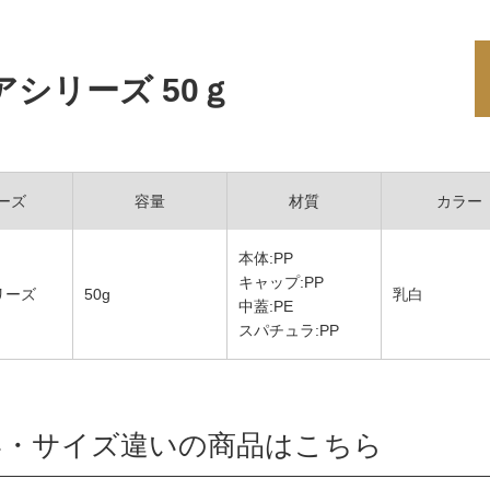
アシリーズ 50ｇ
ーズ
容量
材質
カラー
本体:PP
キャップ:PP
リーズ
50g
乳白
中蓋:PE
スパチュラ:PP
い・サイズ違いの商品はこちら