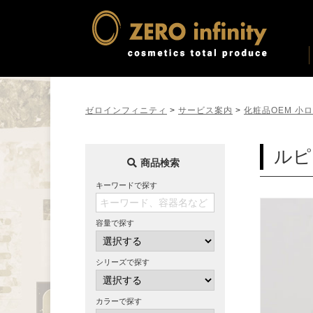
ゼロインフィニティ
>
サービス案内
>
化粧品OEM 小
ルピ
商品検索
キーワードで探す
容量で探す
シリーズで探す
カラーで探す