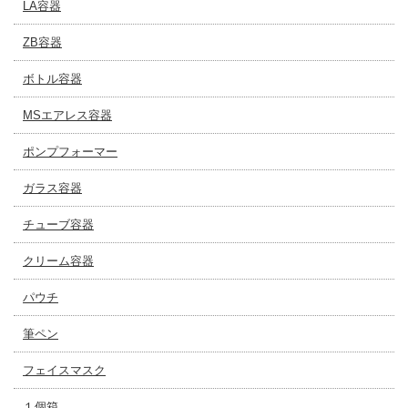
LA容器
ZB容器
ボトル容器
MSエアレス容器
ポンプフォーマー
ガラス容器
チューブ容器
クリーム容器
パウチ
筆ペン
フェイスマスク
１個箱