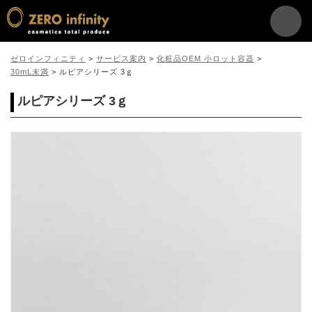
ゼロインフィニティ
>
サービス案内
>
化粧品OEM 小ロット容器
>
30mL未満
>
ルピアシリーズ 3ｇ
ルピアシリーズ 3ｇ