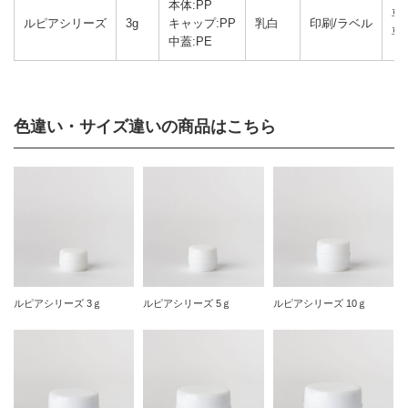
本体:PP
専
ルピアシリーズ
3g
キャップ:PP
乳白
印刷/ラベル
専
中蓋:PE
色違い・サイズ違いの商品はこちら
ルピアシリーズ 3ｇ
ルピアシリーズ 5ｇ
ルピアシリーズ 10ｇ