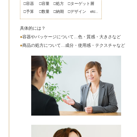
□容器 □容量 □処方 □ターゲット層
□予算 □数量 □納期 □デザイン etc..
具体的には？
●
容器やパッケージについて…色・質感・大きさなど
●
商品の処方について…成分・使用感・テクスチャなど