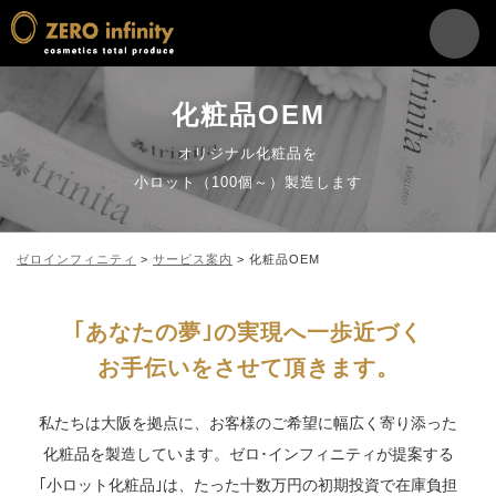
化粧品OEM
オリジナル化粧品を
小ロット（100個～）製造します
ゼロインフィニティ
>
サービス案内
>
化粧品OEM
｢あなたの夢｣の実現へ一歩近づく
お手伝いをさせて頂きます。
私たちは大阪を拠点に、お客様のご希望に幅広く寄り添った
化粧品を製造しています。
ゼロ･インフィニティが提案する
｢小ロット化粧品｣は、
たった十数万円の初期投資で在庫負担