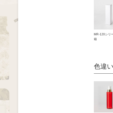
MR-120シリ
箱
色違