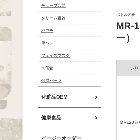
チューブ容器
ボトル容器
クリーム容器
MR-
パウチ
ー）
筆ペン
フェイスマスク
１個箱
シリ
付属パーツ
化粧品OEM
健康食品
MR120
イージーオーダー