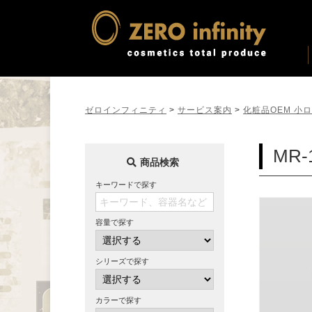
ゼロインフィニティ
>
サービス案内
>
化粧品OEM 小
MR
商品検索
キーワードで探す
容量で探す
シリーズで探す
カラーで探す