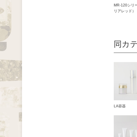
MR-120シリ
リアレッド）
同カ
LA容器