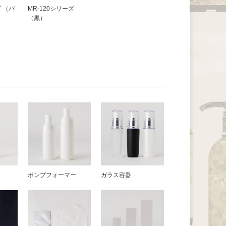
ズ （パ
MR-120シリーズ
（黒）
器
ポンプフォーマー
ガラス容器