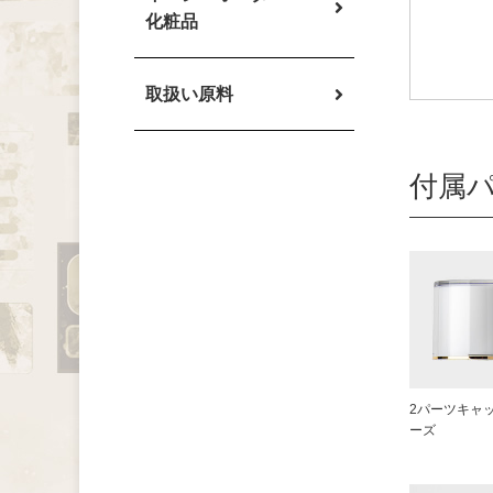
化粧品
取扱い原料
付属
2パーツキャ
ーズ