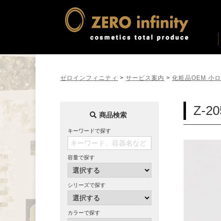
ゼロインフィニティ
>
サービス案内
>
化粧品OEM 小
Z-
商品検索
キーワードで探す
容量で探す
シリーズで探す
カラーで探す