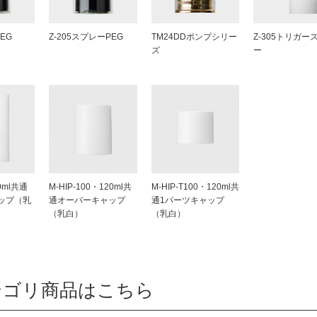
PEG
Z-205スプレーPEG
TM24DDポンプシリー
Z-305トリガー
ズ
ー
40ml共通
M-HIP-100・120ml共
M-HIP-T100・120ml共
ップ（乳
通オーバーキャップ
通1パーツキャップ
（乳白）
（乳白）
テゴリ商品はこちら