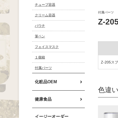
チューブ容器
付属パーツ
クリーム容器
Z-2
パウチ
筆ペン
フェイスマスク
１個箱
Z-205ス
付属パーツ
化粧品OEM
色違
健康食品
イージーオーダー