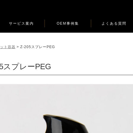
サービス案内
OEM事例集
よくある質問
ロット容器
>
Z-205スプレーPEG
205スプレーPEG