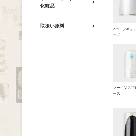
化粧品
取扱い原料
2パーツキャ
ーズ
マークⅥスプ
ーズ