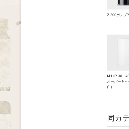
Z-200ポンプ
M-HIP-30・
オーバーキャ
白）
同カ