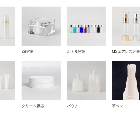
ZB容器
ボトル容器
MSエアレス容
クリーム容器
パウチ
筆ペン