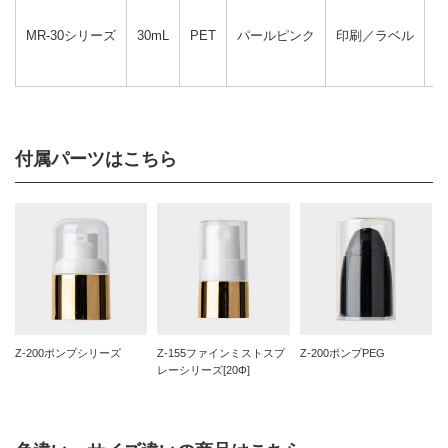
Z
Z
MR-30シリーズ
30mL
PET
パールピンク
印刷／ラベル
Z
Z
付属パーツはこちら
Z-200ポンプシリーズ
Z-155ファインミストスプ
Z-200ポンプPEG
レーシリーズ[20Φ]