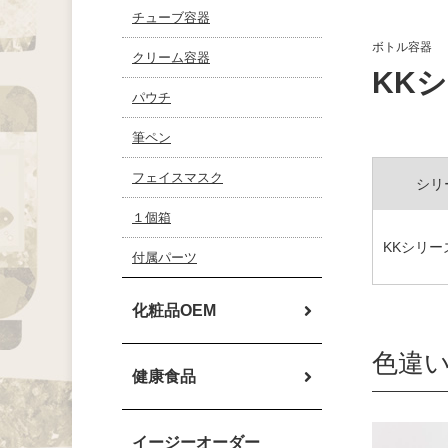
チューブ容器
ボトル容器
クリーム容器
KKシ
パウチ
筆ペン
フェイスマスク
シリ
１個箱
KKシリー
付属パーツ
化粧品OEM
色違
健康食品
イージーオーダー