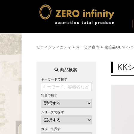
ゼロインフィニティ
>
サービス案内
>
化粧品OEM 小
KK
商品検索
キーワードで探す
容量で探す
シリーズで探す
カラーで探す