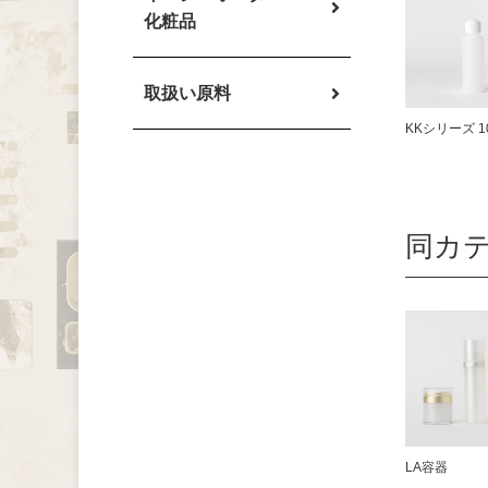
化粧品
取扱い原料
KKシリーズ 1
同カ
LA容器