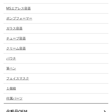
MSエアレス容器
ポンプフォーマー
ガラス容器
チューブ容器
クリーム容器
パウチ
筆ペン
フェイスマスク
１個箱
付属パーツ
化粧品OEM