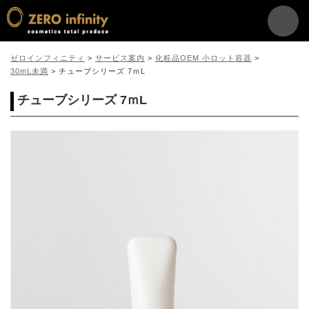
ゼロインフィニティ
>
サービス案内
>
化粧品OEM 小ロット容器
>
30mL未満
>
チューブシリーズ 7ｍL
チューブシリーズ 7ｍL