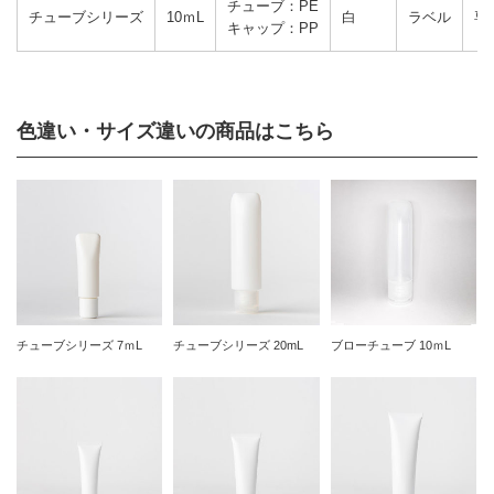
チューブ：PE
チューブシリーズ
10ｍL
白
ラベル
専
キャップ：PP
色違い・サイズ違いの商品はこちら
チューブシリーズ 7ｍL
チューブシリーズ 20mL
ブローチューブ 10ｍL