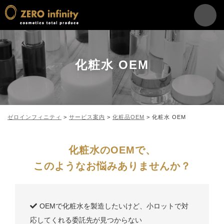
化粧水 OEM
ゼロインフィニティ
>
サービス案内
>
化粧品OEM
>
化粧水 OEM
化粧水のOEMで、
このようなお悩みありませんか？
OEMで化粧水を製造したいけど、小ロットで対
応してくれる委託先が見つからない