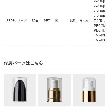
Z-200ポ
Z-200ポ
Z-200ポ
Z-200ポ
SB06シリーズ
50ml
PET
紫
印刷／ラベル
Z-205ス
PEG用オ
PEG用オ
TM24DD
TM24DD
付属パーツはこちら