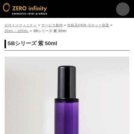
ゼロインフィニティ
>
サービス案内
>
化粧品OEM 小ロット容器
>
30mL～100mL
>
SBシリーズ 紫 50ml
SBシリーズ 紫 50ml