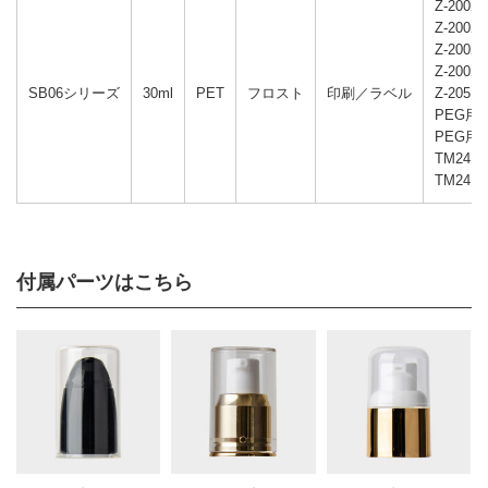
Z-200
Z-200
Z-200
Z-200
SB06シリーズ
30ml
PET
フロスト
印刷／ラベル
Z-205
PEG用
PEG用
TM24D
TM24D
付属パーツはこちら