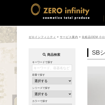
ゼロインフィニティ
>
サービス案内
>
化粧品OEM 小
SB
商品検索
キーワードで探す
容量で探す
シリーズで探す
カラーで探す