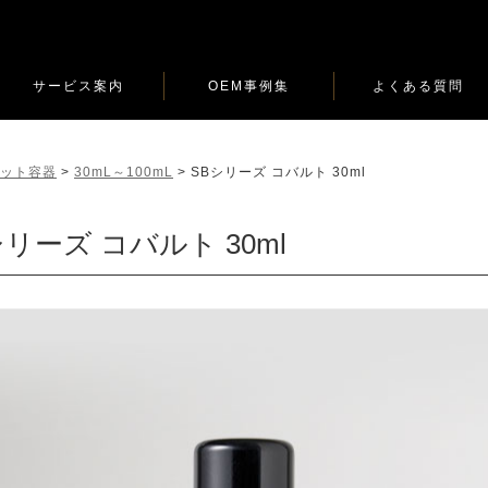
サービス案内
OEM事例集
よくある質問
ロット容器
>
30mL～100mL
>
SBシリーズ コバルト 30ml
シリーズ コバルト 30ml