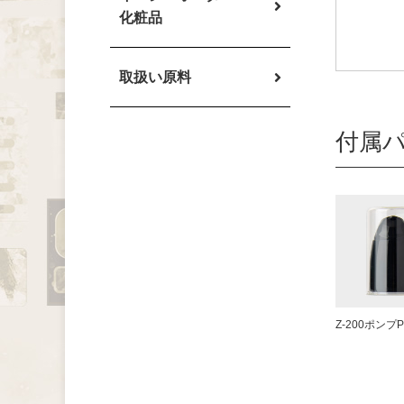
化粧品
取扱い原料
付属
Z-200ポンプ