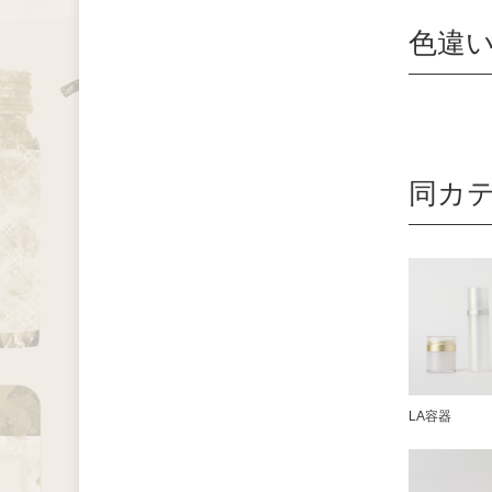
色違
同カ
LA容器