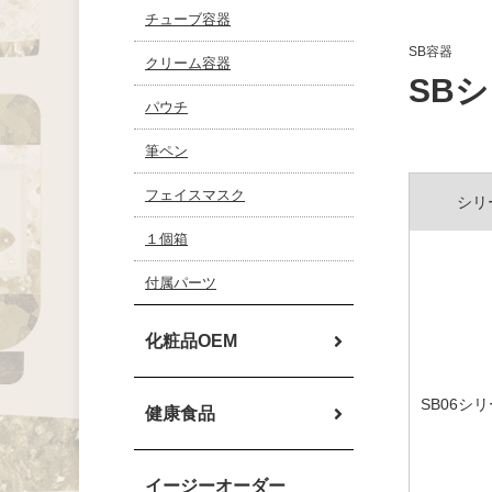
チューブ容器
SB容器
クリーム容器
SBシ
パウチ
筆ペン
フェイスマスク
シリ
１個箱
付属パーツ
化粧品OEM
SB06シ
健康食品
イージーオーダー