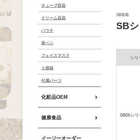
チューブ容器
SB容器
クリーム容器
SBシ
パウチ
筆ペン
フェイスマスク
シリ
１個箱
付属パーツ
化粧品OEM
SB06シ
健康食品
イージーオーダー