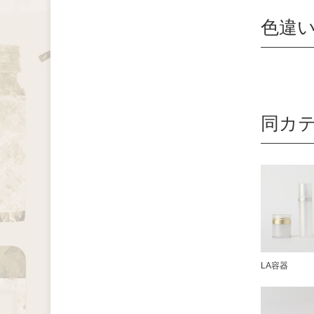
色違
同カ
LA容器