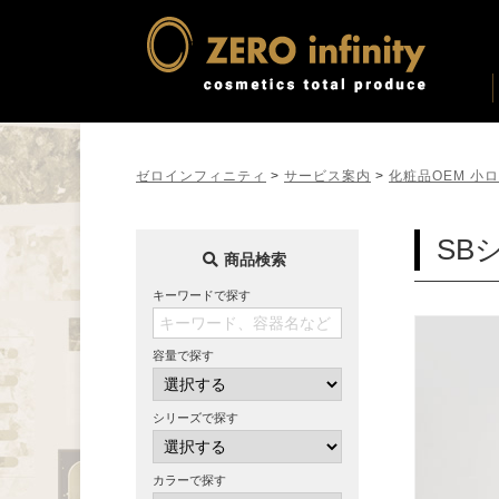
ゼロインフィニティ
>
サービス案内
>
化粧品OEM 小
SBシ
商品検索
キーワードで探す
容量で探す
シリーズで探す
カラーで探す